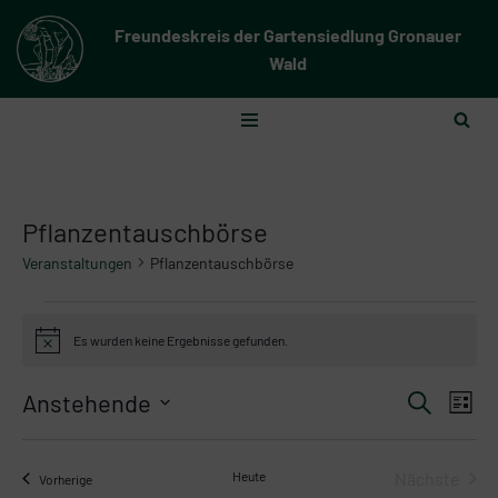
Freundeskreis der Gartensiedlung Gronauer
Zum
Wald
Inhalt
springen
Pflanzentauschbörse
Veranstaltungen
Pflanzentauschbörse
Es wurden keine Ergebnisse gefunden.
Hinweis
Verans
Anstehende
Ver
Suche
Liste
Suche
Datum
Ans
wählen.
und
Nav
Heute
Nächste
Veranstaltungen
Vorherige