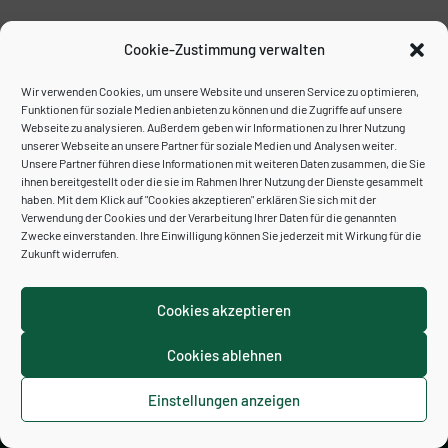
Veransta
Ansich
Naviga
Kalender abonnieren
Cookie-Zustimmung verwalten
Wir verwenden Cookies, um unsere Website und unseren Service zu optimieren,
Funktionen für soziale Medien anbieten zu können und die Zugriffe auf unsere
Webseite zu analysieren. Außerdem geben wir Informationen zu Ihrer Nutzung
unserer Webseite an unsere Partner für soziale Medien und Analysen weiter.
Unsere Partner führen diese Informationen mit weiteren Daten zusammen, die Sie
ihnen bereitgestellt oder die sie im Rahmen Ihrer Nutzung der Dienste gesammelt
haben. Mit dem Klick auf "Cookies akzeptieren" erklären Sie sich mit der
Verwendung der Cookies und der Verarbeitung Ihrer Daten für die genannten
Zwecke einverstanden. Ihre Einwilligung können Sie jederzeit mit Wirkung für die
Zukunft widerrufen.
Cookies akzeptieren
Cookies ablehnen
Kontakt
Impressum
Datenschutzerklärung
Cookie-Richtlinie (EU)
Einstellungen anzeigen
Neve
| Präsentiert von
WordPress