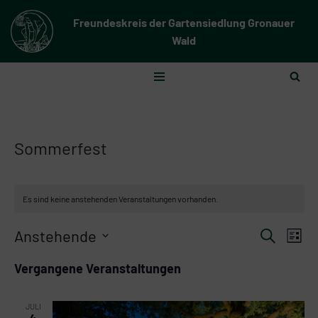
Freundeskreis der Gartensiedlung Gronauer
Zum
Wald
Inhalt
springen
Sommerfest
Es sind keine anstehenden Veranstaltungen vorhanden.
Verans
Anstehende
Ver
Suche
Liste
Suche
Datum
Ans
Vergangene Veranstaltungen
wählen.
und
Nav
Ansich
JULI