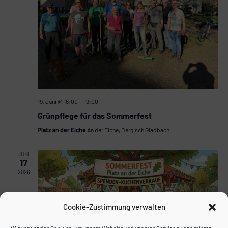
19. Juni @ 16:00
—
19:00
Grünpflege für das Sommerfest
Platz an der Eiche
An der Eiche, Bergisch Gladbach
JUNI
17
2026
Cookie-Zustimmung verwalten