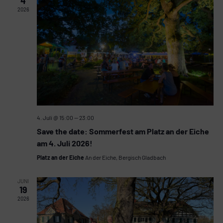
4
Naviga
2026
4. Juli @ 15:00
—
23:00
Save the date: Sommerfest am Platz an der Eiche
am 4. Juli 2026!
Platz an der Eiche
An der Eiche, Bergisch Gladbach
JUNI
19
2026