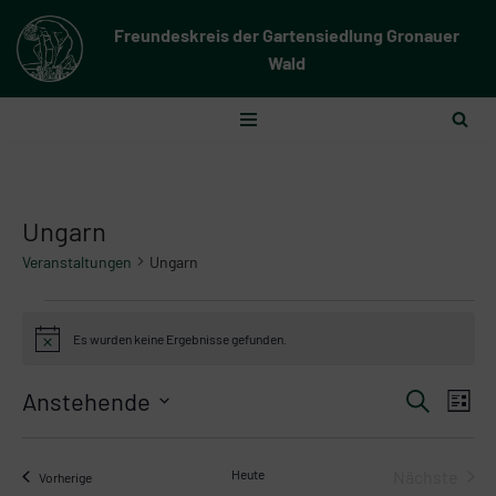
Freundeskreis der Gartensiedlung Gronauer
Zum
Wald
Inhalt
springen
Ungarn
Veranstaltungen
Ungarn
Es wurden keine Ergebnisse gefunden.
Hinweis
Verans
Anstehende
Ver
Suche
Liste
Suche
Datum
Ans
wählen.
und
Nav
Heute
Nächste
Veranstaltungen
Vorherige