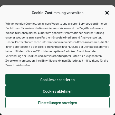
Veransta
Ansich
Naviga
Kalender abonnieren
Cookie-Zustimmung verwalten
Wir verwenden Cookies, um unsere Website und unseren Service zu optimieren,
Funktionen für soziale Medien anbieten zu können und die Zugriffe auf unsere
Webseite zu analysieren. Außerdem geben wir Informationen zu Ihrer Nutzung
unserer Webseite an unsere Partner für soziale Medien und Analysen weiter.
Unsere Partner führen diese Informationen mit weiteren Daten zusammen, die Sie
ihnen bereitgestellt oder die sie im Rahmen Ihrer Nutzung der Dienste gesammelt
haben. Mit dem Klick auf "Cookies akzeptieren" erklären Sie sich mit der
Verwendung der Cookies und der Verarbeitung Ihrer Daten für die genannten
Zwecke einverstanden. Ihre Einwilligung können Sie jederzeit mit Wirkung für die
Zukunft widerrufen.
Cookies akzeptieren
Cookies ablehnen
Kontakt
Impressum
Datenschutzerklärung
Cookie-Richtlinie (EU)
Einstellungen anzeigen
Neve
| Präsentiert von
WordPress