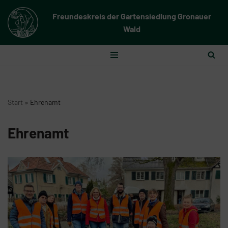
Freundeskreis der Gartensiedlung Gronauer
Zum
Wald
Inhalt
springen
Start
»
Ehrenamt
Ehrenamt