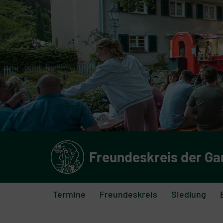
Zum
Inhalt
springen
Freundeskreis der Ga
Termine
Freundeskreis
Siedlung