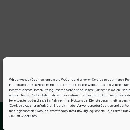
Wir verwenden Cookies, um unsere Website und unseren Service zu optimieren, Fun
Medien anbieten zu können und die Zugriffe auf unsere Webseite zu analysieren. A
Informationen zu Ihrer Nutzung unserer Webseite an unsere Partner für soziale Medi
weiter. Unsere Partner führen diese Informationen mit weiteren Daten zusammen, di
bereitgestellt oder die sie im Rahmen Ihrer Nutzung der Dienste gesammelt haben. M
"Cookies akzeptieren" erklären Sie sich mit der Verwendung der Cookies und der Ver
Kontakt
für die genannten Zwecke einverstanden. Ihre Einwilligung können Sie jederzeit mit 
Zukunft widerrufen.
Neve
| Präsentiert von
WordPress