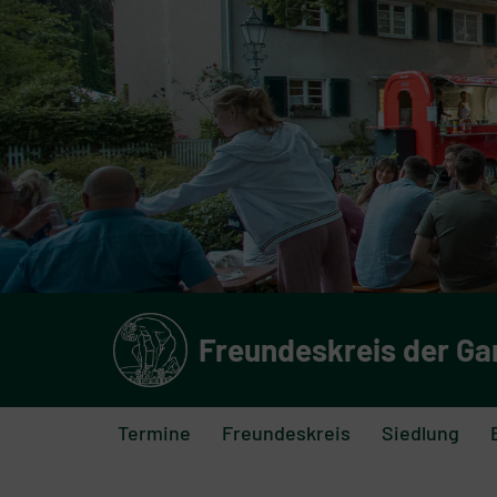
Zum
Inhalt
springen
Freundeskreis der Ga
Termine
Freundeskreis
Siedlung