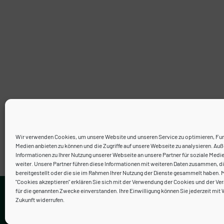
Wir verwenden Cookies, um unsere Website und unseren Service zu optimieren, Fun
Medien anbieten zu können und die Zugriffe auf unsere Webseite zu analysieren. A
Informationen zu Ihrer Nutzung unserer Webseite an unsere Partner für soziale Medi
weiter. Unsere Partner führen diese Informationen mit weiteren Daten zusammen, di
bereitgestellt oder die sie im Rahmen Ihrer Nutzung der Dienste gesammelt haben. M
"Cookies akzeptieren" erklären Sie sich mit der Verwendung der Cookies und der Ver
Kontakt
für die genannten Zwecke einverstanden. Ihre Einwilligung können Sie jederzeit mit 
Zukunft widerrufen.
Neve
| Präsentiert von
WordPress