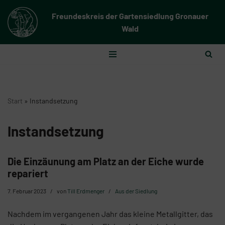
Freundeskreis der Gartensiedlung Gronauer
Zum
Wald
Inhalt
springen
Start
»
Instandsetzung
Instandsetzung
Die Einzäunung am Platz an der Eiche wurde
repariert
7. Februar 2023
von
Till Erdmenger
Aus der Siedlung
Nachdem im vergangenen Jahr das kleine Metallgitter, das