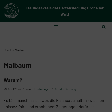
Freundeskreis der Gartensiedlung Gronauer
Zum
Wald
Inhalt
springen
Start
»
Maibaum
Maibaum
Warum?
29. April 2023
von
Till Erdmenger
Aus der Siedlung
Es fällt manchmal schwer, die Balance zu halten zwischen
Laissez-faire und erhobenem Zeigefinger. Natürlich