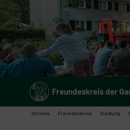
Zum
Inhalt
springen
Freundeskreis der Ga
Termine
Freundeskreis
Siedlung