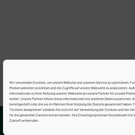
Wir verwenden Cookies, um unsere Website und unseren Service zu optimieren, Fun
Medien anbieten zu können und die Zugriffe auf unsere Webseite zu analysieren. A
Informationen zu Ihrer Nutzung unserer Webseite an unsere Partner für soziale Medi
weiter. Unsere Partner führen diese Informationen mit weiteren Daten zusammen, di
bereitgestellt oder die sie im Rahmen Ihrer Nutzung der Dienste gesammelt haben. M
"Cookies akzeptieren" erklären Sie sich mit der Verwendung der Cookies und der Ver
Kontakt
für die genannten Zwecke einverstanden. Ihre Einwilligung können Sie jederzeit mit 
Zukunft widerrufen.
Neve
| Präsentiert von
WordPress