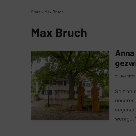
Start
»
Max Bruch
Max Bruch
Anna 
gezw
27. Juni 2022
Seit heu
unserer 
sogenann
wenig…