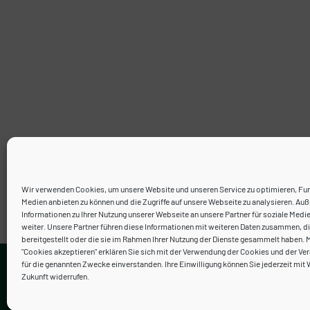
Wir verwenden Cookies, um unsere Website und unseren Service zu optimieren, Fun
Medien anbieten zu können und die Zugriffe auf unsere Webseite zu analysieren. A
Informationen zu Ihrer Nutzung unserer Webseite an unsere Partner für soziale Medi
weiter. Unsere Partner führen diese Informationen mit weiteren Daten zusammen, di
bereitgestellt oder die sie im Rahmen Ihrer Nutzung der Dienste gesammelt haben. M
"Cookies akzeptieren" erklären Sie sich mit der Verwendung der Cookies und der Ver
Kontakt
für die genannten Zwecke einverstanden. Ihre Einwilligung können Sie jederzeit mit 
Zukunft widerrufen.
Neve
| Präsentiert von
WordPress