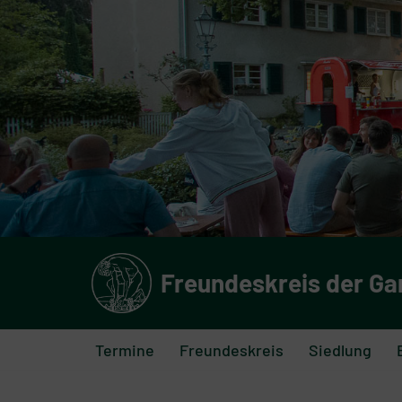
Zum
Inhalt
springen
Freundeskreis der Ga
Termine
Freundeskreis
Siedlung