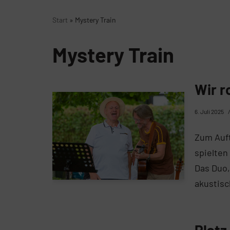
Start
»
Mystery Train
Mystery Train
Wir r
6. Juli 2025
Zum Auft
spielten
Das Duo,
akustis
Platz