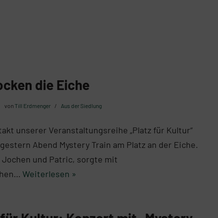
ocken die Eiche
von
Till Erdmenger
Aus der Siedlung
akt unserer Veranstaltungsreihe „Platz für Kultur“
 gestern Abend Mystery Train am Platz an der Eiche.
 Jochen und Patric, sorgte mit
chen…
Weiterlesen »
 für Kultur: Konzert mit „Mystery