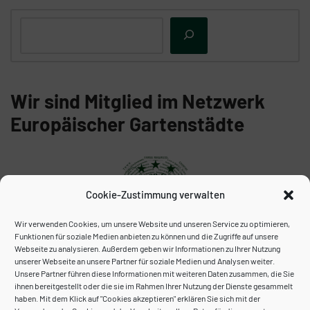
Wir sind Mitglied im Netzwerk
Europäischer Gartenstädte
Cookie-Zustimmung verwalten
Wir verwenden Cookies, um unsere Website und unseren Service zu optimieren,
Funktionen für soziale Medien anbieten zu können und die Zugriffe auf unsere
Webseite zu analysieren. Außerdem geben wir Informationen zu Ihrer Nutzung
unserer Webseite an unsere Partner für soziale Medien und Analysen weiter.
Unser Archiv:
Unsere Partner führen diese Informationen mit weiteren Daten zusammen, die Sie
ihnen bereitgestellt oder die sie im Rahmen Ihrer Nutzung der Dienste gesammelt
haben. Mit dem Klick auf "Cookies akzeptieren" erklären Sie sich mit der