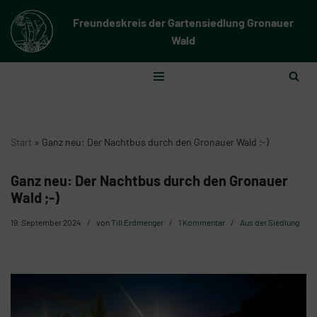
Freundeskreis der Gartensiedlung Gronauer
Zum
Wald
Inhalt
springen
Start
»
Ganz neu: Der Nachtbus durch den Gronauer Wald ;-)
Ganz neu: Der Nachtbus durch den Gronauer
Wald ;-)
19. September 2024
von
Till Erdmenger
1 Kommentar
Aus der Siedlung