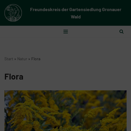
Freundeskreis der Gartensiedlung Gronauer
Zum
Wald
Inhalt
springen
Start
»
Natur
»
Flora
Flora